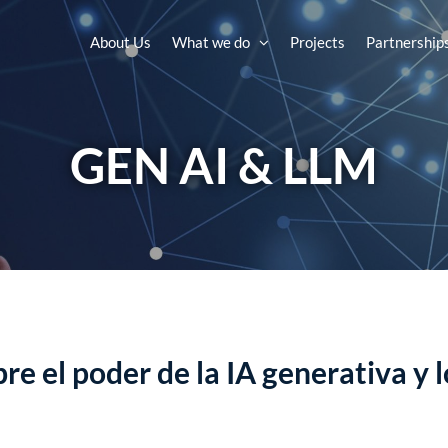
About Us
What we do
Projects
Partnership
GEN AI & LLM
re el poder de la IA generativa y 