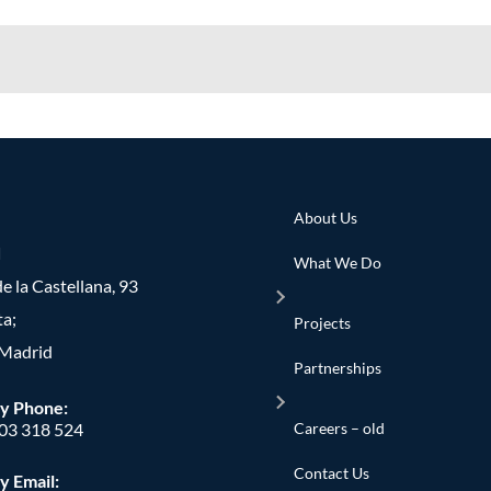
l eBook
About Us
d
What We Do
e la Castellana, 93
ta;
Projects
Madrid
Partnerships
y Phone
:
Careers – old
603 318 524
Contact Us
y Email: