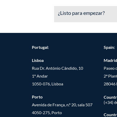
Haz clic aquí para descargar e
¿Listo para empezar?
Portugal:
Spain:
Lisboa
Madri
Rua Dr. António Cândido, 10
Paseo d
1º Andar
2ª Plan
1050-076, Lisboa
28046 
Porto
Countr
(+34) 
Avenida de França, n.º 20, sala 507
4050-275, Porto
Countr