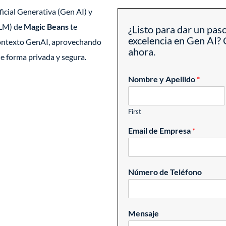
ificial Generativa (Gen AI) y
LLM) de
Magic Beans
te
¿Listo para dar un paso
excelencia en Gen AI? 
contexto GenAI, aprovechando
ahora.
de forma privada y segura.
Nombre y Apellido
*
First
Email de Empresa
*
Número de Teléfono
Mensaje