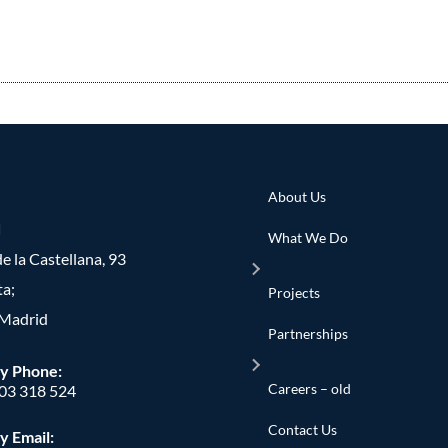
About Us
d
What We Do
e la Castellana, 93
ta;
Projects
Madrid
Partnerships
y Phone
:
Careers – old
603 318 524
Contact Us
y Email: