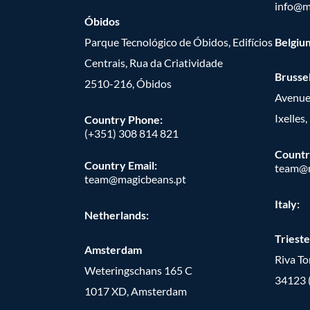
info@m
Óbidos
Parque Tecnológico de Óbidos, Edifícios
Belgiu
Centrais, Rua da Criatividade
Brusse
2510-216, Óbidos
Avenue
Ixelles
Country Phone:
(+351) 308 814 821
Countr
Country Email:
team@m
team@magicbeans.pt
Italy:
Netherlands:
Trieste
Amsterdam
Riva T
Weteringschans 165 C
34123 
1017 XD, Amsterdam