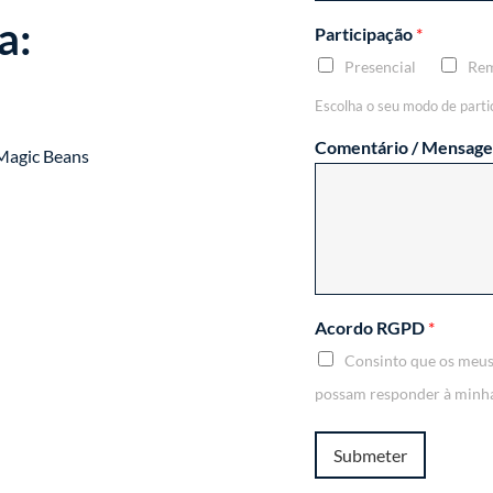
a:
Participação
*
Presencial
Re
Escolha o seu modo de parti
Comentário / Mensag
 Magic Beans
Acordo RGPD
*
Consinto que os meus
possam responder à minha
Submeter