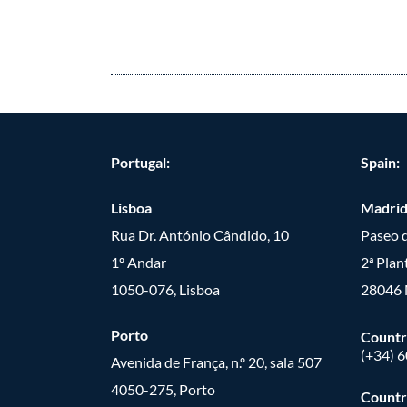
Portugal:
Spain:
Lisboa
Madri
Rua Dr. António Cândido, 10
Paseo d
1º Andar
2ª Plan
1050-076, Lisboa
28046 
Porto
Countr
(+34) 
Avenida de França, n.º 20, sala 507
4050-275, Porto
Countr