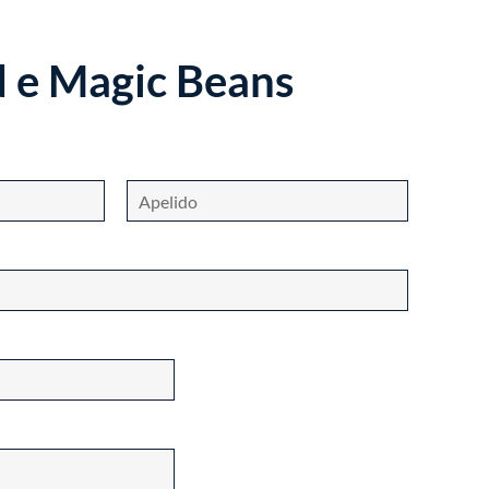
d e Magic Beans
L
a
s
t