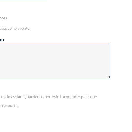
mota
cipação no evento.
em
 dados sejam guardados por este formulário para que
 resposta.