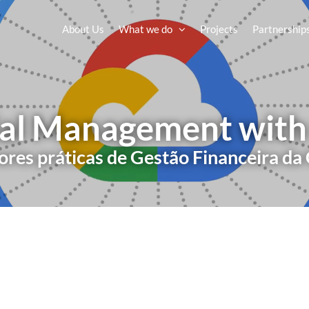
About Us
What we do
Projects
Partnership
ial Management with
res práticas de Gestão Financeira da