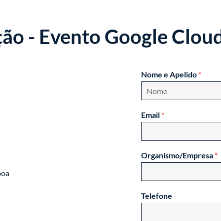
ição - Evento Google Clou
Nome e Apelido
*
F
i
Email
*
r
s
t
Organismo/Empresa
*
boa
Telefone