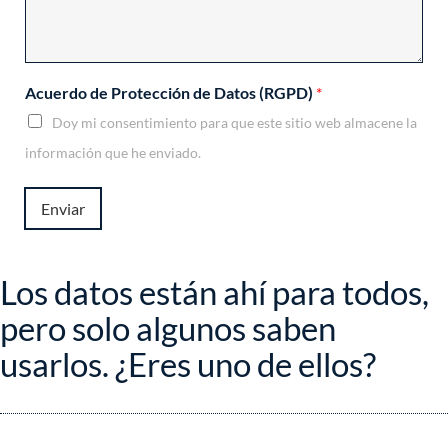
c
c
i
ó
Acuerdo de Protección de Datos (RGPD)
*
n
a
Doy mi consentimiento para que este sitio web almacene la
l
información que he enviado.
a
l
Enviar
Los datos están ahí para todos,
pero solo algunos saben
usarlos. ¿Eres uno de ellos?