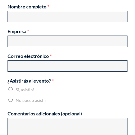
Nombre completo
*
Empresa
*
Correo electrónico
*
¿Asistirás al evento?
*
Sí, asistiré
No puedo asistir
P
Comentarios adicionales (opcional)
r
o
t
e